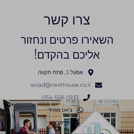
צרו קשר
השאירו פרטים ונחזור
אליכם בהקדם!
אפעל 3, פתח תקווה
aviad@nexthouse.co.il
054-558-0933
צ'אט מהיר
פייסבוק