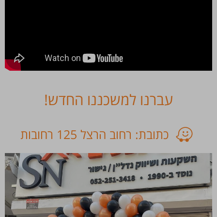
עברנו למשכננו החדש!
כתובת: רחוב הרצל 125 רחובות