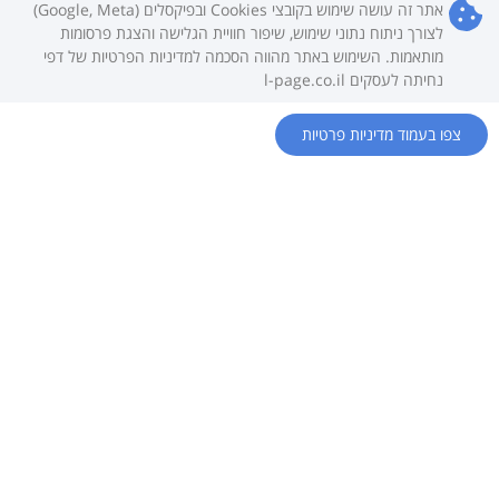
אתר זה עושה שימוש בקובצי Cookies ובפיקסלים (Google, Meta)
כל דלתות הפנים עברו את מכון התקנים הישראלי
לצורך ניתוח נתוני שימוש, שיפור חוויית הגלישה והצגת פרסומות
ומאושרות על ידו.
מותאמות. השימוש באתר מהווה הסכמה למדיניות הפרטיות של דפי
נחיתה לעסקים l-page.co.il
אחרי שנים רבות של ניסיון אנו יודעים להתאים את
צפו בעמוד מדיניות פרטיות
דלתות הפנים לבית הלקוח ברמה הגבוהה ביותר על
ידי צרכי ורצונות הלקוח. בחברת אנחנו מתגאים בצוות
אחראי שנותן שרות איכותי, מסור ומיומן אשר מלווה
את הלקוח לפני הקניה וכמובן תמיד גם אחריה.
♥
12 שנה אחריות לכל דלת חדשה.
שרות מקצועי אדיב עם המחיר הטוב ביותר עם המוצר
הכי איכותי שיש היום בישראל.
אז אל תתפשרו על פחות.
דלתות פנים שעושות את