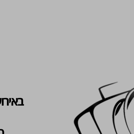
באירוע
כ