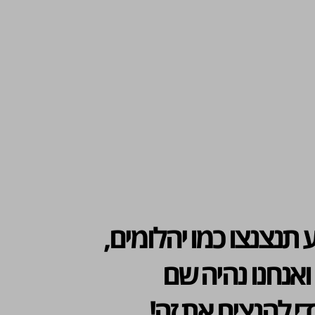
 תנצנצו כמו יהלומים,
ואנחנו נהיה שם
די להנציח את זה!