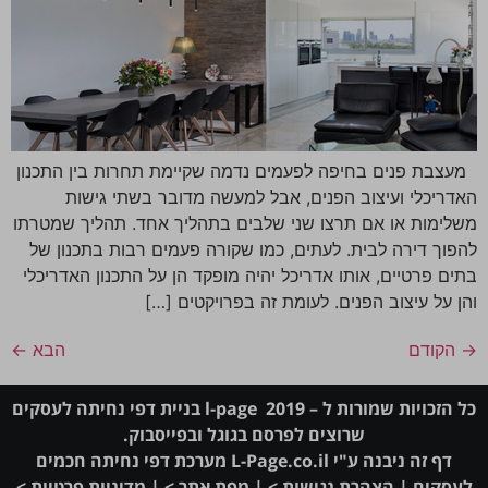
מעצבת פנים בחיפה לפעמים נדמה שקיימת תחרות בין התכנון
האדריכלי ועיצוב הפנים, אבל למעשה מדובר בשתי גישות
משלימות או אם תרצו שני שלבים בתהליך אחד. תהליך שמטרתו
להפוך דירה לבית. לעתים, כמו שקורה פעמים רבות בתכנון של
בתים פרטיים, אותו אדריכל יהיה מופקד הן על התכנון האדריכלי
והן על עיצוב הפנים. לעומת זה בפרויקטים […]
→
הקודם
הבא
←
כל הזכויות שמורות ל – l-page 2019 בניית דפי נחיתה לעסקים
שרוצים לפרסם בגוגל ובפייסבוק.
דף זה ניבנה ע"י
L-Page.co.il
מערכת
דפי נחיתה חכמים
לעסקים
|
הצהרת נגישות >
|
מפת אתר >
|
מדיניות פרטיות >