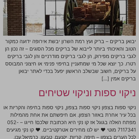
יבואן בריקים – בריק ועץ רמת השרון יבשת אירופה ידועה כמקור
הטוב והאיכותי ביותר לייבוא של בריקים מכל הסוגים – זה נכון הן
לגבי בריקים מפירוק, הן לגבי בריקים מודרניים והן לגבי בריקים
רטרו. כך יוצא שכל מי שמתעניין בחיפוי פנימי או חיצוני המבוסס
על בריקים, חשוב שבשלב הראשון יפעל בכדי לאתר יבואן
בריקים אמין […]
ניקוי ספות וניקוי שטיחים
ניקוי ספות בצפון ניקוי ספות בצפון, ניקוי ספות בחיפה והקריות או
בכל עיר אחרת באזור הצפון. אם חיפשתם את אחת מהמילות
מפתח האלה בגוגל אז קו נקי היא הכתובת שלכם! חייגו – 052-
7117341 מוטי ♥ יש לנו מחירים אטרקטיביים. ♥ קו נקי מגיעים
לכל הערים בצפון – חיפה, קריות, יקנעם, טבעון, כרמיאל,עכו,