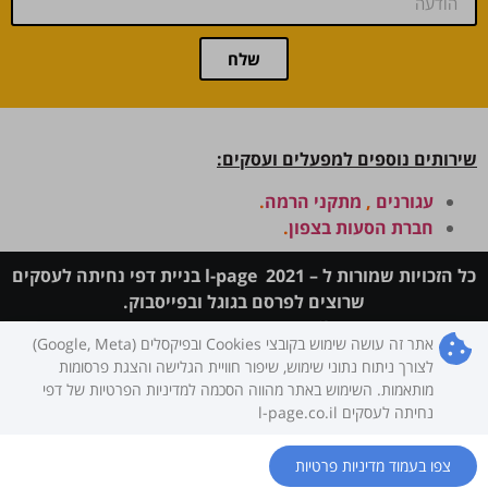
שלח
שירותים נוספים למפעלים ועסקים:
עגורנים
,
מתקני הרמה
.
חברת הסעות בצפון
.
כל הזכויות שמורות ל – l-page 2021 בניית דפי נחיתה לעסקים
שרוצים לפרסם בגוגל ובפייסבוק.
דף זה ניבנה ע"י
L-Page.co.il
מערכת
דפי נחיתה חכמים
אתר זה עושה שימוש בקובצי Cookies ובפיקסלים (Google, Meta)
לעסקים
לצורך ניתוח נתוני שימוש, שיפור חוויית הגלישה והצגת פרסומות
מותאמות. השימוש באתר מהווה הסכמה למדיניות הפרטיות של דפי
נחיתה לעסקים l-page.co.il
צפו בעמוד מדיניות פרטיות