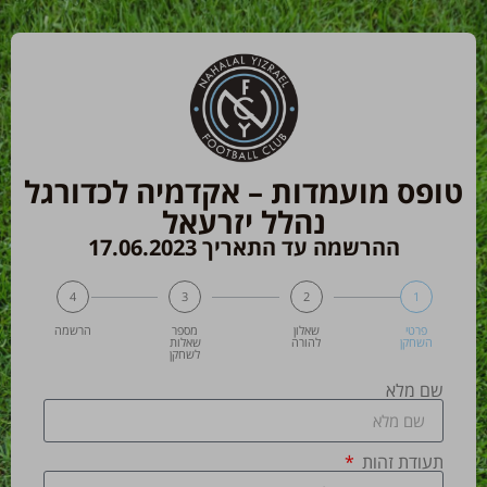
טופס מועמדות – אקדמיה לכדורגל
נהלל יזרעאל
ההרשמה עד התאריך 17.06.2023
4
3
2
1
פרטי
שאלון
מספר
הרשמה
השחקן
להורה
שאלות
לשחקן
שם מלא
תעודת זהות