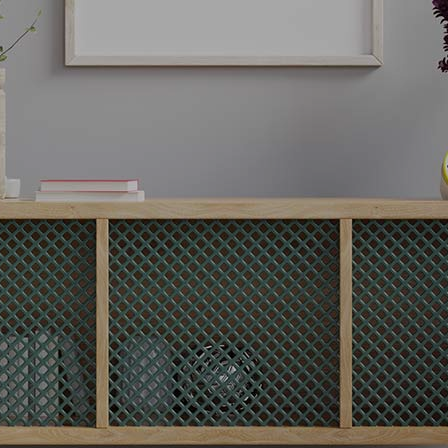
ח
נ
ו
י
ו
ת