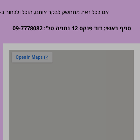
אם בכל זאת מתחשק לבקר אותנו, תוכלו לבחור ב-1 מבין 6 חנויות הרשת הפרוסות באזור המרכז והשרון (הרצליה, נתניה, בת-ים)
סניף ראשי: דוד פנקס 12 נתניה טל': 09-7778082