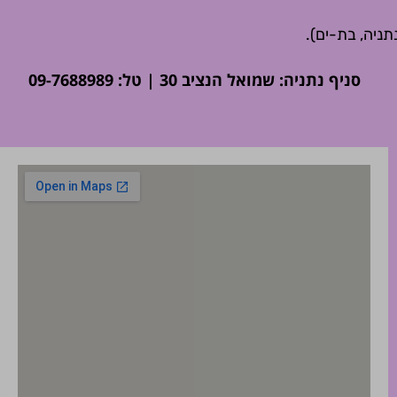
סניף נתניה: שמואל הנציב 30 | טל: 09-7688989