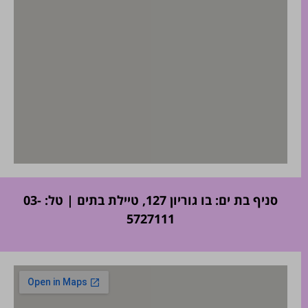
סניף בת ים: בו גוריון 127, טיילת בתים | טל: 03-
5727111